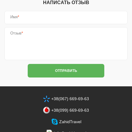
НАПИСАТЬ ОТЗЫВ
1
2
3
4
5
3.8 (76%) 146 
Имя
*
Отзыв
*
ОТПРАВИТЬ
+38(067) 669-69-63
+38‎(099) 669-69-63
ZahidTravel