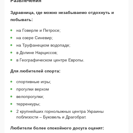
Развлечения
Здравница, где можно незабываемо отдохнуть и
побывать:
на Говерле и Петросе;
на озере Синевир;
на Труфанецком водопаде;
в Долине Нарциссов;
в Географическом центре Европы.
Для любителей спорта:
спортивные игры;
прогулки верхом
велопрогулки;
терренкуры;
2 крупнейших горнолыжных центра Украины
поблизости – Буковель и Драгобрат.
Любители более спокойного досуга оценят: