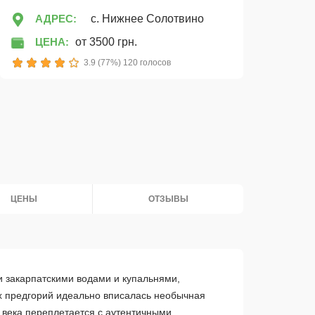
АДРЕС:
с. Нижнее Солотвино
ЦЕНА:
от 3500 грн.
1
2
3
4
5
3.9 (77%) 120 голосов
ЦЕНЫ
ОТЗЫВЫ
 закарпатскими водами и купальнями,
их предгорий идеально вписалась необычная
1 века переплетается с аутентичными