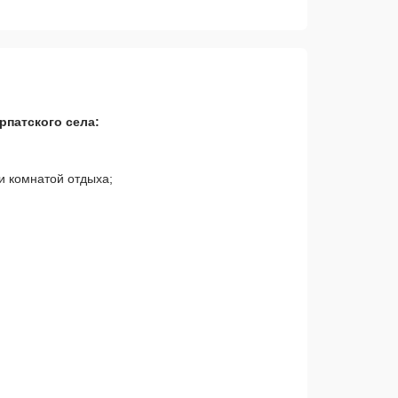
патского села:
и комнатой отдыха;