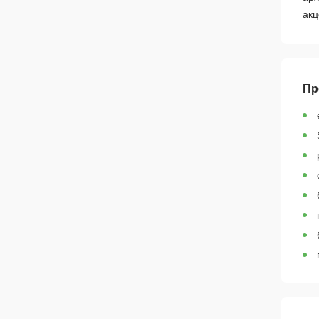
акц
Пр