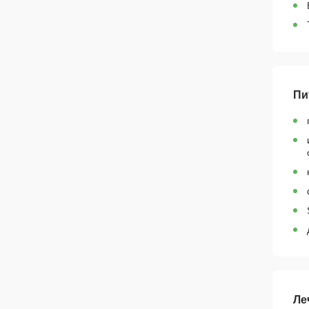
Пи
Ле