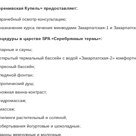
еренивская Купель» предоставляет:
врачебный осмотр-консультацию;
назначение курса лечения минводами Закарпатская-1 и Закарпатск
оцедуры в царстве SPA «Серебрянные термы»:
парные и сауны;
открытый термальный бассейн с водой «Закарпатская-2» комфортн
пресный бассейн;
ледяной фонтан;
тропический душ;
ножная ванна-контраст;
гидромассаж;
массаж;
пилинги растительный и соляной;
обертывания йогуртовые и шоколадные;
ванны жемчужные и молочные.