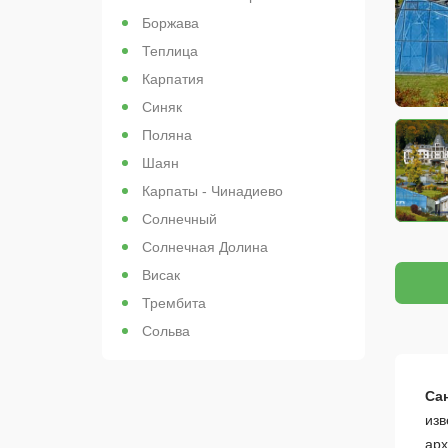
Боржава
Теплица
Карпатия
Синяк
Поляна
Шаян
Карпаты - Чинадиево
Солнечный
Солнечная Долина
Висак
Трембита
Сольва
Са
изв
арх