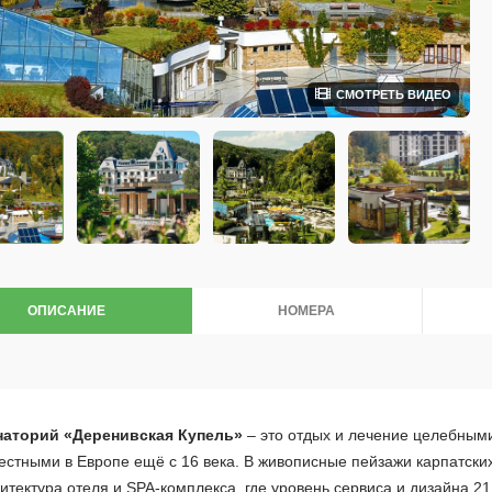
СМОТРЕТЬ ВИДЕО
ОПИСАНИЕ
НОМЕРА
наторий «Деренивская Купель»
– это отдых и лечение целебными
естными в Европе ещё с 16 века. В живописные пейзажи карпатск
итектура отеля и SPA-комплекса, где уровень сервиса и дизайна 2