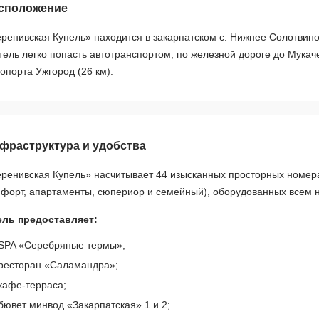
сположение
ренивская Купель» находится в закарпатском с. Нижнее Солотвино,
тель легко попасть автотранспортом, по железной дороге до Мукач
опорта Ужгород (26 км).
фраструктура и удобства
ренивская Купель» насчитывает 44 изысканных просторных номера 
форт, апартаменты, сюпериор и семейный), оборудованных всем
ель предоставляет:
SPA «Серебряные термы»;
ресторан «Саламандра»;
кафе-терраса;
бювет минвод «Закарпатская» 1 и 2;