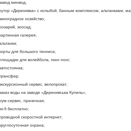
завод минвод;
хутор «Деренивка» с колыбой, банным комплексом, альтанками, ма
виноградное хозяйство;
розарий, зоосад;
картинная галерея;
альтанки;
корты для большого тенниса;
площадки для волейбола, пинг-понг;
автостоянка;
трансфер;
экскурсионный сервис, велопрокат;
заказ воды на заводе «Деренивська Купиль»;
рум-сервис, прачечная;
wi-fi бесплатно;
проводной скоростной интернет;
круглосуточная охрана;