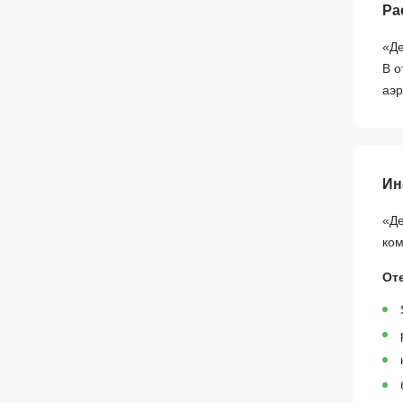
Ра
«Де
В о
аэр
Ин
«Де
ком
От