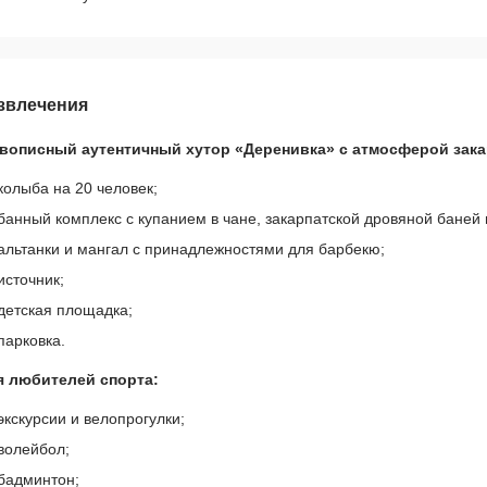
звлечения
вописный аутентичный хутор «Деренивка» с атмосферой закар
колыба на 20 человек;
банный комплекс с купанием в чане, закарпатской дровяной баней 
альтанки и мангал с принадлежностями для барбекю;
источник;
детская площадка;
парковка.
я любителей спорта:
экскурсии и велопрогулки;
волейбол;
бадминтон;