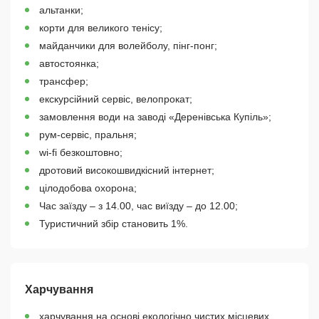
альтанки;
корти для великого тенісу;
майданчики для волейболу, пінг-понг;
автостоянка;
трансфер;
екскурсійний сервіс, велопрокат;
замовлення води на заводі «Деренівська Купіль»;
рум-сервіс, пральня;
wi-fi безкоштовно;
дротовий високошвидкісний інтернет;
цілодобова охорона;
Час заїзду – з 14.00, час виїзду – до 12.00;
Туристичний збір становить 1%.
Харчування
харчування на основі екологічно чистих місцевих