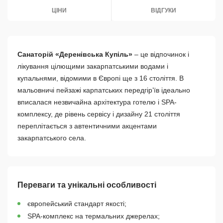
ЦІНИ
ВІДГУКИ
Санаторій «Деренівська Купіль»
– це відпочинок і
лікування цілющими закарпатськими водами і
купальнями, відомими в Європі ще з 16 століття. В
мальовничі пейзажі карпатських передгір’їв ідеально
вписалася незвичайна архітектура готелю і SPA-
комплексу, де рівень сервісу і дизайну 21 століття
переплітається з автентичними акцентами
закарпатського села.
Переваги та унікальні особливості
європейський стандарт якості;
SPA-комплекс на термальних джерелах;