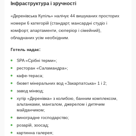
Інфраструктура і зручності
«Деренівська Купіль» налічує 44 вишуканих просторих
номери 6 категорій (стандарт, мансардні студіо і
комфорт, апартаменти, сюперіор і сімейний),
обладнаних усім необхідним.
Готель надає:
SPA «Срібні терми»;
ресторан «Саламандра»;
кафе-тераса;
бювет мінеральних вод «Закарпатська» 1 і 2;
завод мінвод;
хутір «Деренівка» з колибою, банним комплексом,
альтанками, мангалом, джерелом і дитячим
майданчиком;
виноградне господарство;
розарій, зоосад;
картинна галерея;