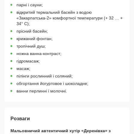
парні і сауни;
відкритий термальний басейн з водою
«Закарпатська-2» комфортної температури (+ 32 … +
34° С);
прісний басейн;
крижаний фонтан;
тропічний душ;
ножна ванна-контраст;
гідромасаж;
масаж;
пілінги рослинний і соляний;
обгортання йогуртовое і шоколадне;
ванни перлинні і молочні.
Розваги
Мальовничий автентичний хутір «Деренівка» з