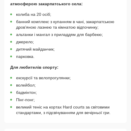
атмосферою закарпатського села:
колиба на 20 осіб;
банний комплекс з купанням в чані, закарпатською
дров’яною лазнею та кімнатою відпочинку;
альтанки і мангал з приладдям для барбекю;
джерело;
дитячий майданчик;
парковка.
Для любителів спорту:
екскурсії та велопрогулянки;
волейбол;
бадмінтон;
Пінг-понг;
великий теніс на кортах Hard courts за світовими
стандартами, з підсвічуванням для вечірньої гри.