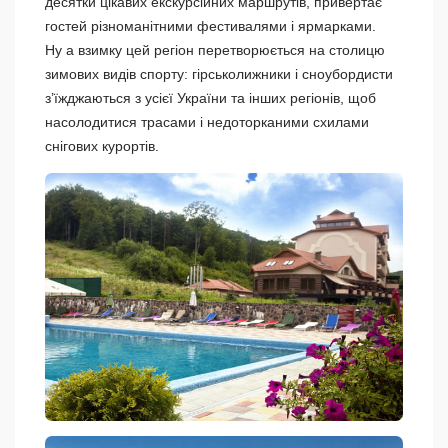
десятки цікавих екскурсійних маршрутів, привертає
гостей різноманітними фестивалями і ярмарками.
Ну а взимку цей регіон перетворюється на столицю
зимових видів спорту: гірськолижники і сноубордисти
з’їжджаються з усієї України та інших регіонів, щоб
насолодитися трасами і недоторканими схилами
снігових курортів.