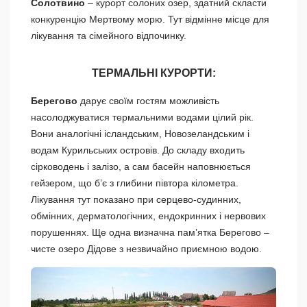
Солотвино
– курорт солоних озер, здатний скласти
конкуренцію Мертвому морю. Тут відмінне місце для
лікування та сімейного відпочинку.
ТЕРМАЛЬНІ КУРОРТИ:
Берегово
дарує своїм гостям можливість
насолоджуватися термальними водами цілий рік.
Вони аналогічні ісландським, Новозеландським і
водам Курильських островів. До складу входить
сірководень і залізо, а сам басейн наповнюється
гейзером, що б’є з глибини півтора кілометра.
Лікування тут показано при серцево-судинних,
обмінних, дерматологічних, ендокринних і нервових
порушеннях. Ще одна визначна пам’ятка Берегово –
чисте озеро Дідове з незвичайно приємною водою.