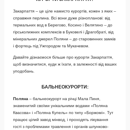
Закарпаття – це ціле намисто курортів, кожен з яких –
справжня перлина. Всі вони дуже різнопланові: від
термальних вод в Берегово, Косино і Велятино – до
гірськолижних комплексів в Буковелі і Драгобраті, від
мінеральних джерел Поляни – до старовинних замків
і фортець під Ужгородом та Мукачевом.
Давайте дізнаємося більше про курорти Закарпаття,
щоб визначитися, куди ж їхати, в залежності від ваших
уподобань.
БАЛЬНЕОКУРОРТИ:
Поляна
– бальнеокурорт на річці Мала Пиня,
знаменитий своїми унікальними водами «Поляна
Квасова» і «Поляна Купель» по типу «Боржомі». Тут
працює цілий завод мінвод, і проходять лікування
гості з проблемами травлення і органів шлунково-