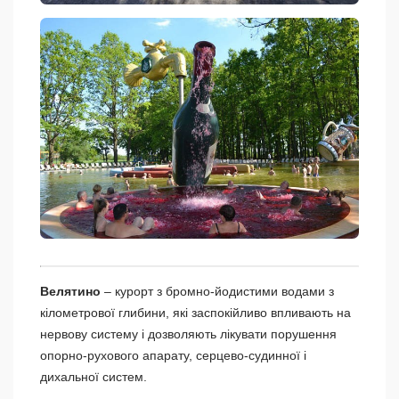
Велятино
– курорт з бромно-йодистими водами з
кілометрової глибини, які заспокійливо впливають на
нервову систему і дозволяють лікувати порушення
опорно-рухового апарату, серцево-судинної і
дихальної систем.