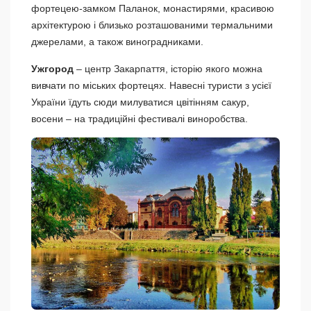
фортецею-замком Паланок, монастирями, красивою
архітектурою і близько розташованими термальними
джерелами, а також виноградниками.
Ужгород
– центр Закарпаття, історію якого можна
вивчати по міських фортецях. Навесні туристи з усієї
України їдуть сюди милуватися цвітінням сакур,
восени – на традиційні фестивалі виноробства.