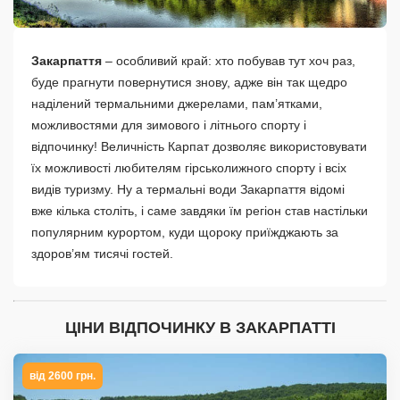
Закарпаття
– особливий край: хто побував тут хоч раз,
буде прагнути повернутися знову, адже він так щедро
наділений термальними джерелами, пам’ятками,
можливостями для зимового і літнього спорту і
відпочинку! Величність Карпат дозволяє використовувати
їх можливості любителям гірськолижного спорту і всіх
видів туризму. Ну а термальні води Закарпаття відомі
вже кілька століть, і саме завдяки їм регіон став настільки
популярним курортом, куди щороку приїжджають за
здоров’ям тисячі гостей.
ЦІНИ ВІДПОЧИНКУ В ЗАКАРПАТТІ
від 2600 грн.