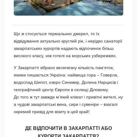
Що ж стосується термальних джерел, то їх
відвідування актуально круглий рік, і нерідко санаторії
закарпатських курортів надають відпочинок більш
високого класу, ніж готелі на морських узбережжях.
У Закарпатті зібрано величезну кількість пам’яток,
якими пишається Україна: найвища гора – Говерла,
водоспад Шипот, озеро Синевир, Долина Нарцисів і
географічний центр Європи в селищі Діловому.
До того ж тут завжди м’який клімат і привітні жителі, ну
а чудові закарпатські вина, сири і сувеніри – взагалі
окремий привід для візиту в цей край!
ДЕ ВІДПОЧИТИ В ЗАКАРПАТТІ АБО
КУРОРТИ ЗАКАРПАТТЯ?