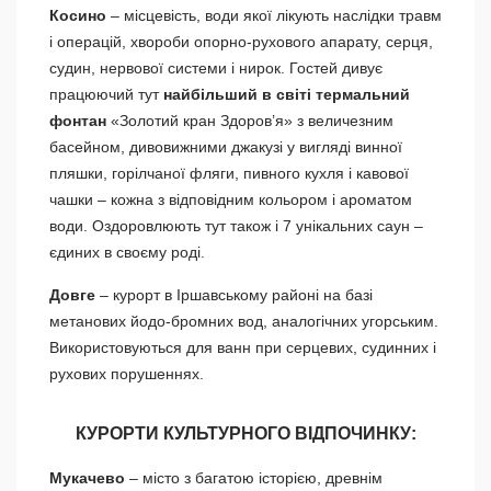
Косино
– місцевість, води якої лікують наслідки травм
і операцій, хвороби опорно-рухового апарату, серця,
судин, нервової системи і нирок. Гостей дивує
працюючий тут
найбільший в світі термальний
фонтан
«Золотий кран Здоров’я» з величезним
басейном, дивовижними джакузі у вигляді винної
пляшки, горілчаної фляги, пивного кухля і кавової
чашки – кожна з відповідним кольором і ароматом
води. Оздоровлюють тут також і 7 унікальних саун –
єдиних в своєму роді.
Довге
– курорт в Іршавському районі на базі
метанових йодо-бромних вод, аналогічних угорським.
Використовуються для ванн при серцевих, судинних і
рухових порушеннях.
КУРОРТИ КУЛЬТУРНОГО ВІДПОЧИНКУ:
Мукачево
– місто з багатою історією, древнім