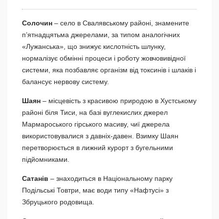
Солочин
– село в Свалявському районі, знамените
п’ятнадцятьма джерелами, за типом аналогічних
«Лужанська», що знижує кислотність шлунку,
нормалізує обмінні процеси і роботу жовчовивідної
системи, яка позбавляє організм від токсинів і шлаків і
балансує нервову систему.
Шаян
– місцевість з красивою природою в Хустському
районі біля Тиси, на базі вуглекислих джерел
Мармароського гірського масиву, чиї джерела
використовувалися з давніх-давен. Взимку Шаян
перетворюється в лижний курорт з бугельними
підйомниками.
Сатанів
– знаходиться в Національному парку
Подільські Товтри, має води типу «Нафтусі» з
Збруцького родовища.