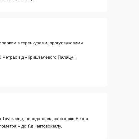
сопарком з теренкурами, прогулянковими
 метрах від «Кришталевого Палацу»;
 Трускавця, неподалік від санаторію Віктор.
ометра – до з\д і автовокзалу.