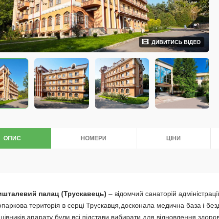
ДИВИТИСЬ ВІДЕО
ОПИС
НОМЕРИ
ЦІНИ
ишталевий палац (Трускавець)
– відомчий санаторій адміністраці
опаркова територія в серці Трускавця,досконала медична база і безд
цівників апарату були всі підстави вибирати для відновлення здоров