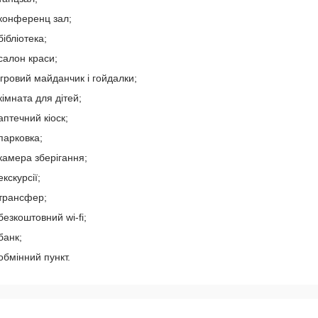
конференц зал;
бібліотека;
салон краси;
ігровий майданчик і гойдалки;
кімната для дітей;
аптечний кіоск;
парковка;
камера зберігання;
екскурсії;
трансфер;
безкоштовний wi-fi;
банк;
обмінний пункт.