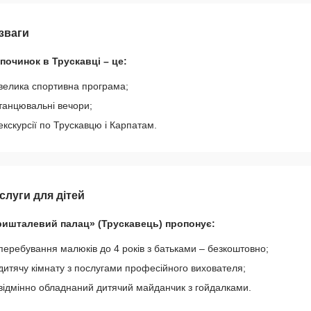
зваги
починок в Трускавці – це:
велика спортивна програма;
танцювальні вечори;
екскурсії по Трускавцю і Карпатам.
слуги для дітей
ришталевий палац» (Трускавець) пропонує:
перебування малюків до 4 років з батьками – безкоштовно;
дитячу кімнату з послугами професійного вихователя;
відмінно обладнаний дитячий майданчик з гойдалками.