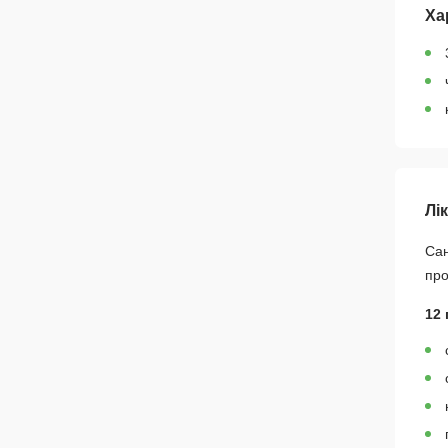
Ха
Лі
Сан
про
12