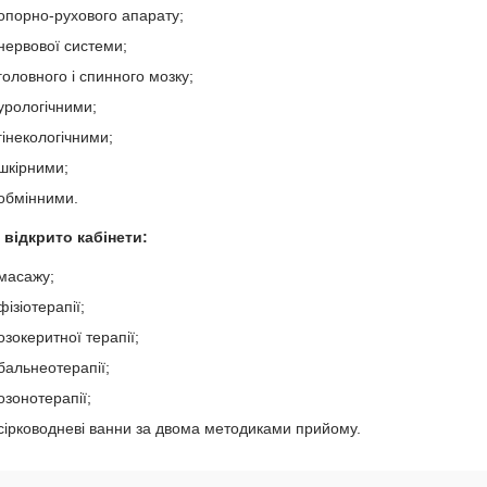
опорно-рухового апарату;
нервової системи;
головного і спинного мозку;
урологічними;
гінекологічними;
шкірними;
обмінними.
 відкрито кабінети:
масажу;
фізіотерапії;
озокеритної терапії;
бальнеотерапії;
озонотерапії;
сірководневі ванни за двома методиками прийому.