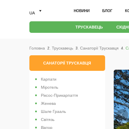
НОВИНИ
БЛОГ
К
UA
ТРУСКАВЕЦЬ
СХІД
Головна
Трускавець
Санаторії Трускавця
С
САНАТОРІЇ ТРУСКАВЦЯ
Карпати
Міротель
Ріксос-Прикарпаття
Женева
Шале Грааль
Світязь
Віктор