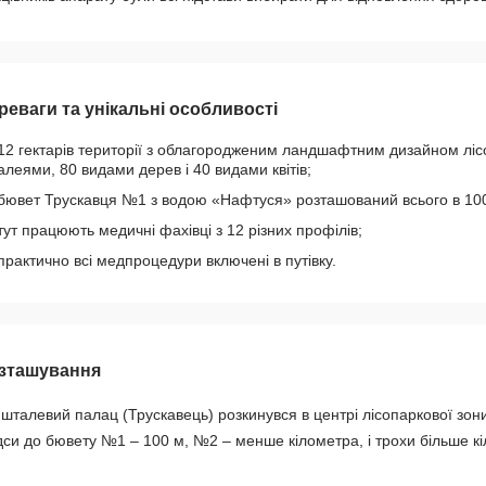
реваги та унікальні особливості
12 гектарів території з облагородженим ландшафтним дизайном лі
алеями, 80 видами дерев і 40 видами квітів;
бювет Трускавця №1 з водою «Нафтуся» розташований всього в 100
тут працюють медичні фахівці з 12 різних профілів;
практично всі медпроцедури включені в путівку.
зташування
шталевий палац (Трускавець) розкинувся в центрі лісопаркової зони
дси до бювету №1 – 100 м, №2 – менше кілометра, і трохи більше кіл