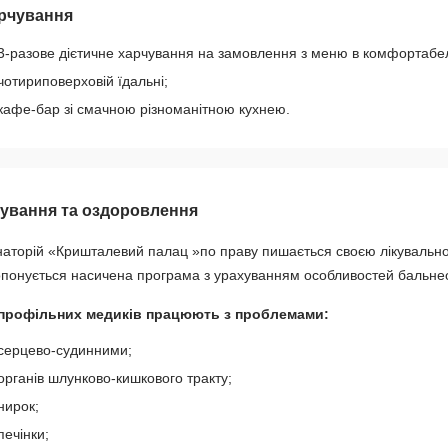
рчування
3-разове дієтичне харчування на замовлення з меню в комфортабел
чотириповерховій їдальні;
кафе-бар зі смачною різноманітною кухнею.
кування та оздоровлення
аторій «Кришталевий палац »по праву пишається своєю лікувальною
понується насичена програма з урахуванням особливостей бальнео
 профільних медиків працюють з проблемами:
серцево-судинними;
органів шлунково-кишкового тракту;
нирок;
печінки;