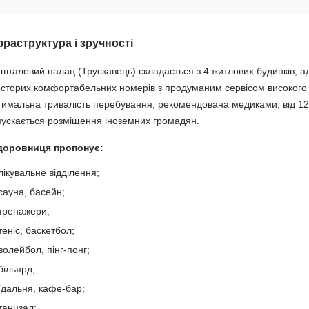
фраструктура і зручності
шталевий палац (Трускавець) складається з 4 житлових будинків, адм
сторих комфортабельних номерів з продуманим сервісом високого 
имальна тривалість перебування, рекомендована медиками, від 12 
ускається розміщення іноземних громадян.
доровниця пропонує:
лікувальне відділення;
сауна, басейн;
тренажери;
теніс, баскетбол;
волейбол, пінг-понг;
більярд;
їдальня, кафе-бар;
танцзал;