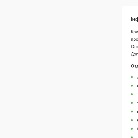
Ін
Кри
про
Опт
Доп
Оз