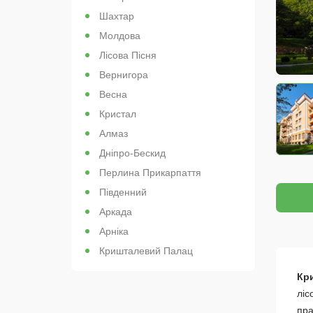
Шахтар
Молдова
Лісова Пісня
Вернигора
Весна
Кристал
Алмаз
Дніпро-Бескид
Перлина Прикарпаття
Південний
Аркада
Арніка
Кришталевий Палац
Кр
ліс
пра