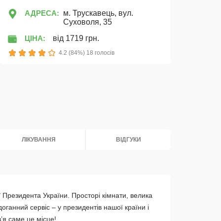
АДРЕСА:
м. Трускавець, вул.
Суховоля, 35
ЦІНА:
від 1719 грн.
1
2
3
4
5
4.2 (84%) 18 голосів
ЛІКУВАННЯ
ВІДГУКИ
ї Президента України. Просторі кімнати, велика
оганний сервіс – у президентів нашої країни і
’я саме це місце!