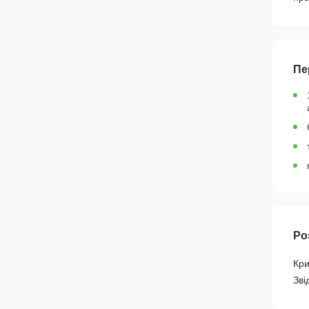
Пе
Ро
Кри
Зві