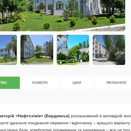
ПИС
НОМЕРИ
ЦІНИ
ЛІКУВАННЯ
аторій «Нафтохімік» (Бердянськ)
розташований в заповідній зоні
аєте ідеальне поєднання лікування і відпочинку – кращого варіанту 
гностична база, комфортне проживання та харчування – все це пр