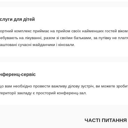
слуги для дітей
ортний комплекс приймає на прийом своїх найменших гостей віком від 
ебувають на лікуванні, разом зі своїми батьками, за путівку не платя
аштовані сучасні майданчики і кінозали.
нференц-сервіс
о вам необхідно провести важливу ділову зустріч, ви можете зроби
території закладу є просторий конференц-зал.
ЧАСТІ ПИТАННЯ