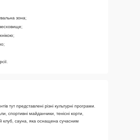
увальна зона;
язесховище;
хнікою;
но;
сії.
ів тут представлені різні культурні програми.
ли, спортивні майданчики, тенісні корти,
й клуб, сауна, яка оснащена сучасним