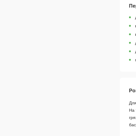
Пе
Ро
Для
На 
гря
бас