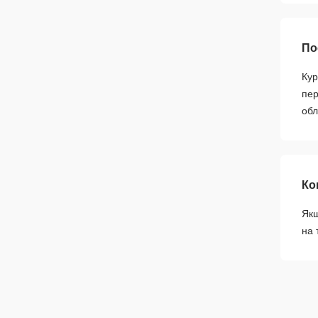
По
Кур
пер
обл
Ко
Якщ
на 