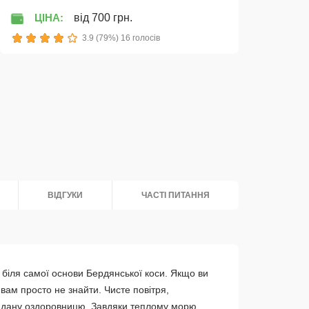
ЦІНА:
від 700 грн.
1
2
3
4
5
3.9 (79%) 16 голосів
ВІДГУКИ
ЧАСТІ ПИТАННЯ
 біля самої основи Бердянської коси. Якщо ви
вам просто не знайти. Чисте повітря,
о дану оздоровницю. Завдяки теплому морю,