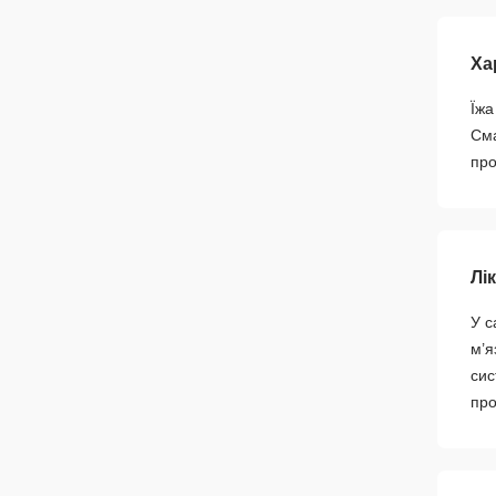
Ха
Їжа
Сма
про
Лі
У с
м’я
сис
про