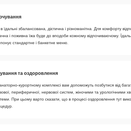
рчування
 в їдальні збалансована, дієтична і різноманітна. Для комфорту від
чна і поживна їжа буде до вподоби кожному відпочиваючому. Їдальня
понує стандартне і банкетне меню.
кування та оздоровлення
анаторно-курортному комплексі вам допоможуть позбутися від багат
зової, периферичної, нервової систем, жіночими та урологічними 
теми. При цьому варто сказати, що в процесі оздоровлення тут вик
цедур.