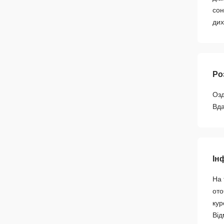
сон
дих
Ро
Озд
Вда
Ін
На 
ото
кур
Від