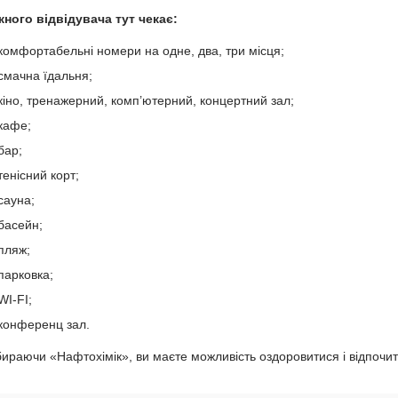
ного відвідувача тут чекає:
комфортабельні номери на одне, два, три місця;
смачна їдальня;
кіно, тренажерний, комп’ютерний, концертний зал;
кафе;
бар;
тенісний корт;
сауна;
басейн;
пляж;
парковка;
WI-FI;
конференц зал.
ираючи «Нафтохімік», ви маєте можливість оздоровитися і відпочит