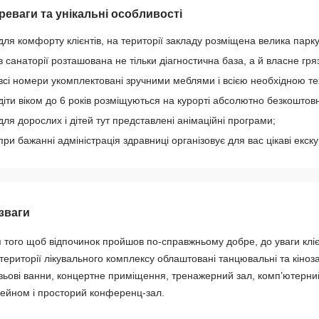
реваги та унікальні особливості
для комфорту клієнтів, на території закладу розміщена велика парк
в санаторії розташована не тільки діагностична база, а й власне гр
всі номери укомплектовані зручними меблями і всією необхідною те
діти віком до 6 років розміщуються на курорті абсолютно безкоштов
для дорослих і дітей тут представлені анімаційні програми;
при бажанні адміністрація здравниці організовує для вас цікаві екскур
зваги
 того щоб відпочинок пройшов по-справжньому добре, до уваги клієнт
території лікувального комплексу облаштовані танцювальні та кіноза
зьові ванни, концертне приміщення, тренажерний зал, комп’ютерни
ейном і просторий конференц-зал.