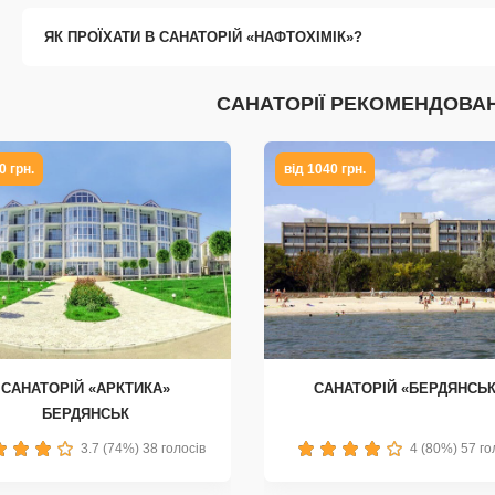
ЯК ПРОЇХАТИ В САНАТОРІЙ «НАФТОХІМІК»?
САНАТОРІЇ РЕКОМЕНДОВАН
0 грн.
від 1040 грн.
САНАТОРІЙ «АРКТИКА»
САНАТОРІЙ «БЕРДЯНСЬ
БЕРДЯНСЬК
2
3
4
5
1
2
3
4
5
3.7 (74%) 38 голосів
4 (80%) 57 го