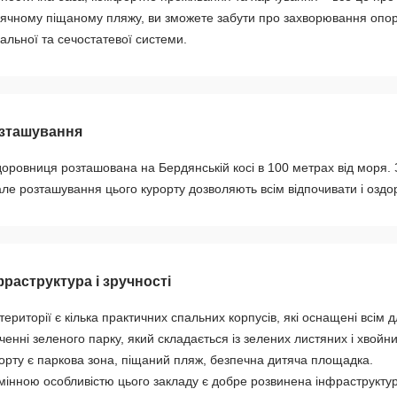
ячному піщаному пляжу, ви зможете забути про захворювання опорн
альної та сечостатевої системи.
зташування
оровниця розташована на Бердянській косі в 100 метрах від моря. 
ле розташування цього курорту дозволяють всім відпочивати і оздо
фраструктура і зручності
території є кілька практичних спальних корпусів, які оснащені всім
ченні зеленого парку, який складається із зелених листяних і хво
орту є паркова зона, піщаний пляж, безпечна дитяча площадка.
мінною особливістю цього закладу є добре розвинена інфраструктур