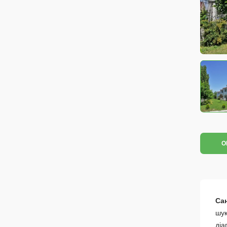
О
Сан
шук
діа